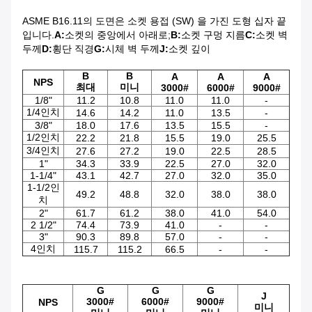
ASME B16.11의 도면은 소켓 용접 (SW) 을 가진 도형 십자 끝
입니다.
A:
소켓의 중앙에서 아래로;
B:
소켓 구멍 지름
C:
소켓 벽
두께
D:
횡단 직경
G:
시체 벽 두께
J:
소켓 깊이
B
B
A
A
A
NPS
최대
미니
3000#
6000#
9000#
1/8"
11.2
10.8
11.0
11.0
-
1/4인치
14.6
14.2
11.0
13.5
-
3/8"
18.0
17.6
13.5
15.5
-
1/2인치
22.2
21.8
15.5
19.0
25.5
3/4인치
27.6
27.2
19.0
22.5
28.5
1"
34.3
33.9
22.5
27.0
32.0
1-1/4"
43.1
42.7
27.0
32.0
35.0
1-1/2인
49.2
48.8
32.0
38.0
38.0
치
2"
61.7
61.2
38.0
41.0
54.0
2 1/2"
74.4
73.9
41.0
-
-
3"
90.3
89.8
57.0
-
-
4인치
115.7
115.2
66.5
-
-
G
G
G
J
3000#
6000#
9000#
NPS
미니