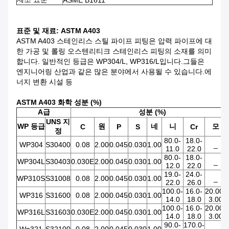
ASME B1611
표준 및 재료: ASTM A403
ASTM A403 스테인리스 스틸 파이프 피팅은 압력 파이프에 대
한 가공 및 롤링 오스텐리티크 스테인리스 피팅의 소재를 의미
합니다. 일반적인 등급은 WP304/L, WP316/L입니다.그들은
엔지니어링 산업과 같은 많은 분야에서 사용될 수 있습니다.에
너지 변환 시설 등
ASTM A403 화학 성분 (%)
A급
성분 (%)
UNS 지
WP 등급
원
네
니
모
C
P
S
Cr
정
80.0-
18.0-
WP304
S30400
0.08
2.00
0.045
0.030
1.00
_
11.0
22.0
80.0-
18.0-
WP304L
S30403
0.030E
2.00
0.045
0.030
1.00
_
12.0
22.0
19.0-
24.0-
WP310S
S31008
0.08
2.00
0.045
0.030
1.00
_
22.0
26.0
100.0-
16.0-
20.00-
WP316
S31600
0.08
2.00
0.045
0.030
1.00
14.0
18.0
3.00
100.0-
16.0-
20.00-
WP316L
S31603
0.030E
2.00
0.045
0.030
1.00
14.0
18.0
3.00
90.0-
170.0-