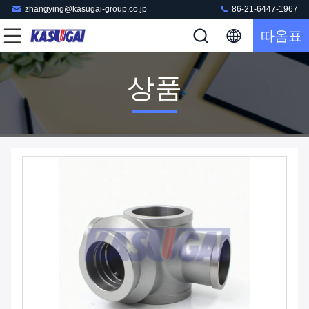
zhangying@kasugai-group.co.jp
86-21-6447-1967
따옴표
상품