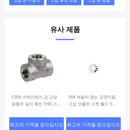
고압 관 이음쇠
고압 튜브 피팅
고압 ss 맞춤
유사 제품
된
F304 스테인레스 강 고압
304 녹슬지 않는 강관이음,
A
 연
맞춤은 실이 꿰인 THD 스트
고압 안출된 소켓 웰드 SW
강
레이트 t자를 만들었습니다
엔드 캡
러
시오
최고의 가격을 얻으십시오
최고의 가격을 얻으십시오
최