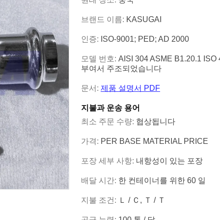
브랜드 이름:
KASUGAI
인증:
ISO-9001; PED; AD 2000
모델 번호:
AISI 304 ASME B1.20.1 
부여서 주조되었습니다
문서:
제품 설명서 PDF
지불과 운송 용어
최소 주문 수량:
협상됩니다
가격:
PER BASE MATERIAL PRICE
포장 세부 사항:
내항성이 있는 포장
배달 시간:
한 컨테이너를 위한 60 일
지불 조건:
Ｌ / Ｃ, Ｔ / Ｔ
공급 능력:
100 톤 / 달