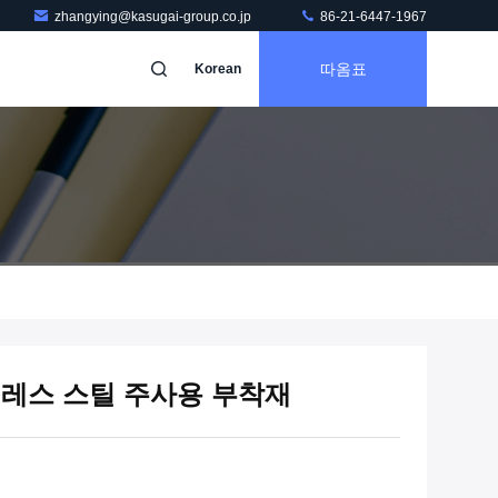
zhangying@kasugai-group.co.jp
86-21-6447-1967
따옴표
Korean
인레스 스틸 주사용 부착재