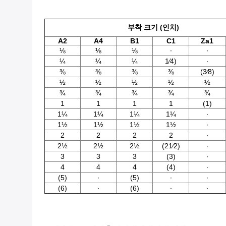
부착 크기 (인치)
A2
A4
B1
C1
Za1
⅛
⅛
⅛
∙
∙
¼
¼
¼
1⁄4)
∙
⅜
⅜
⅜
⅜
(3⁄8)
½
½
½
½
½
¾
¾
¾
¾
¾
1
1
1
1
(1)
1¼
1¼
1¼
1¼
∙
1½
1½
1½
1½
∙
2
2
2
2
∙
2½
2½
2½
(21⁄2)
∙
3
3
3
(3)
∙
4
4
4
(4)
∙
(5)
∙
(5)
∙
∙
(6)
∙
(6)
∙
∙