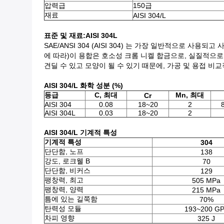
압력급
150급
재료
AISI 304/L
표준 및 재료
:AISI 304L
SAE/ANSI 304 (AISI 304) 는 가장 일반적으로 사용
에 따라)이 용합은 호소성 크롬 니켈 합금으로, 실질적으로 
견딜 수 있고 모양이 될 수 있기 때문에, 가공 및 용접 비
AISI 304/L 화학 성분 (%)
등급
C, 최대
Mn, 최대
Cr
AISI 304
0.08
18~20
2
AISI 304L
0.03
18~20
2
AISI 304/L 기계적 특성
기계적 특성
304
단단함, 노프
138
강도, 로크웰 B
70
단단함, 비커스
129
팽창력, 최고
505 MPa
팽창력, 양력
215 MPa
틈에 있는 길쭉함
70%
탄력성 모듈
193~200 G
차피 영향
325 J