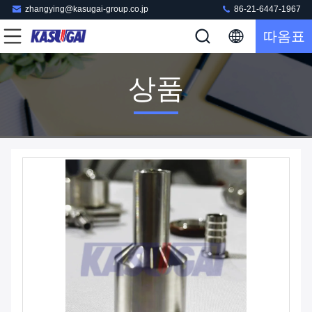
zhangying@kasugai-group.co.jp
86-21-6447-1967
따옴표
상품