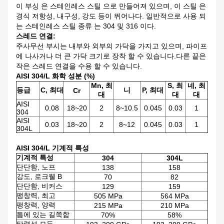
이 부싱 은 스테인레스 스틸 으로 만들어져 있으며, 이 스틸 은
경식 저항성, 내구성, 강도 등이 뛰어나다. 일반적으로 사용 되
는 스테인레스 스틸 종류 는 304 및 316 이다.
스레드 연결:
주사무선 부시는 내부와 외부의 가닥을 가지고 있으며, 파이프
에 나사거나 더 큰 가닥 크기로 장착 할 수 있습니다.다른 끝은
작은 스레드 연결을 수용 할 수 있습니다.
AISI 304/L 화학 성분 (%)
Mn, 최
S, 최
네, 최
등급
C, 최대
니
P, 최대
Cr
대
대
대
AISI
0.08
18~20
2
8~10.5
0.045
0.03
1
304
AISI
0.03
18~20
2
8~12
0.045
0.03
1
304L
AISI 304/L 기계적 특성
기계적 특성
304
304L
단단함, 노프
138
158
강도, 로크웰 B
70
82
단단함, 비커스
129
159
팽창력, 최고
505 MPa
564 MPa
팽창력, 양력
215 MPa
210 MPa
틈에 있는 길쭉함
70%
58%