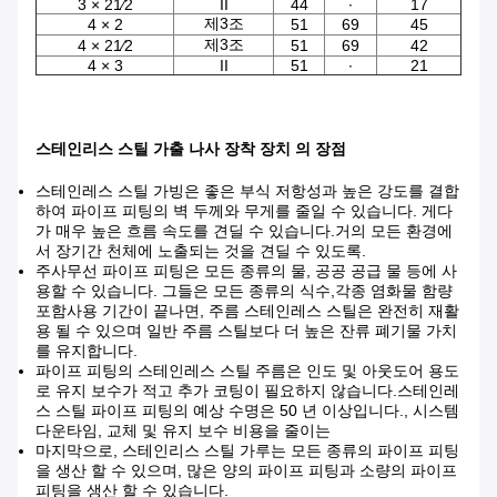
3 × 21⁄2
II
44
∙
17
제3조
4 × 2
51
69
45
제3조
4 × 21⁄2
51
69
42
4 × 3
II
51
∙
21
스테인리스 스틸 가출 나사 장착 장치 의 장점
스테인레스 스틸 가빙은 좋은 부식 저항성과 높은 강도를 결합
하여 파이프 피팅의 벽 두께와 무게를 줄일 수 있습니다. 게다
가 매우 높은 흐름 속도를 견딜 수 있습니다.거의 모든 환경에
서 장기간 천체에 노출되는 것을 견딜 수 있도록.
주사무선 파이프 피팅은 모든 종류의 물, 공공 공급 물 등에 사
용할 수 있습니다. 그들은 모든 종류의 식수,각종 염화물 함량
포함사용 기간이 끝나면, 주름 스테인레스 스틸은 완전히 재활
용 될 수 있으며 일반 주름 스틸보다 더 높은 잔류 폐기물 가치
를 유지합니다.
파이프 피팅의 스테인레스 스틸 주름은 인도 및 아웃도어 용도
로 유지 보수가 적고 추가 코팅이 필요하지 않습니다.스테인레
스 스틸 파이프 피팅의 예상 수명은 50 년 이상입니다., 시스템
다운타임, 교체 및 유지 보수 비용을 줄이는
마지막으로, 스테인리스 스틸 가루는 모든 종류의 파이프 피팅
을 생산 할 수 있으며, 많은 양의 파이프 피팅과 소량의 파이프
피팅을 생산 할 수 있습니다.