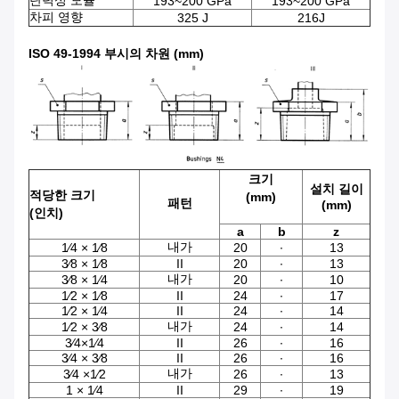
탄력성 모듈
193~200 GPa
193~200 GPa
차피 영향
325 J
216J
ISO 49-1994 부시의 차원 (mm)
크기
설치 길이
적당한 크기
(mm)
패턴
(mm)
(인치)
a
b
z
내가
1⁄4 × 1⁄8
20
∙
13
3⁄8 × 1⁄8
II
20
∙
13
내가
3⁄8 × 1⁄4
20
∙
10
1⁄2 × 1⁄8
II
24
∙
17
1⁄2 × 1⁄4
II
24
∙
14
내가
1⁄2 × 3⁄8
24
∙
14
3⁄4×1⁄4
II
26
∙
16
3⁄4 × 3⁄8
II
26
∙
16
내가
3⁄4 ×1⁄2
26
∙
13
1 × 1⁄4
II
29
∙
19