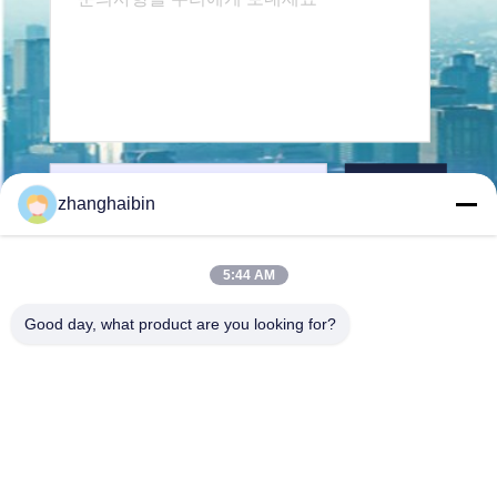
보내다
zhanghaibin
5:44 AM
Good day, what product are you looking for?
Kasugai Shanghai Co., Ltd.
zhangying@kasugai-group.c
o.jp
86-21-6447-1967