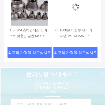
P-
AISI 304 스테인레스 강 캐
CL1000은 나선부 육각 헤
I
쇠
스트 맞춤은 결합 MSS SP-
드 부싱, ASTM A351 스테
강
소
114 CL150을 감소시켜 빠
인레스 튜브 맞춤을 던졌습
2
져 나아갔습니다
니다
나
시오
최고의 가격을 얻으십시오
최고의 가격을 얻으십시오
최
문의사항 보내주세요
요청사항을 보내주시면 
최대한 빨리 답변하겠습
니다.