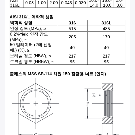
AISI
10.0-
16.0-
2.0-
0.03
1.00
2.00
0.045
0.030
316L
14.0
18.0
3.0
AISI 316/L 역학적 성질
역학적 성질
316
316L
인장 강도 (MPa), ≥
515
485
0.2%Yield 인장 강도
205
170
(MPa), ≥
50 밀리미터 (2에 신장
40
40
에.) (%), ≥
브리넬 경도 (HBW), ≤
217
217
로크웰 경도 (HRBW), ≤
95
95
클래스의 MSS SP-114 차원 150 잠금용 너트 (인치)