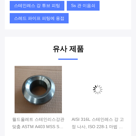
스테인레스 강 튜브 피팅
Ss 관 이음쇠
스레드 파이프 피팅에 용접
유사 제품
,
월드올레트 스테인리스강관
AISI 316L 스테인레스 강 고
A
맞춤 ASTM A403 MSS SP-
정 나사, ISO 228-1 마법 가
강
 튜
97을 감소시키기
는 너트 클래스 150 300
의