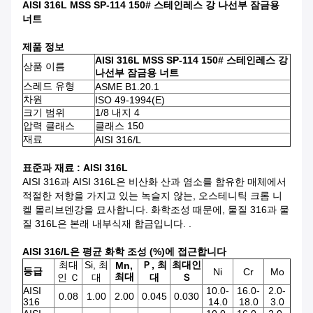
AISI 316L MSS SP-114 150# 스테인레스 강 나선부 잠금용
너트
제품 정보
AISI 316L MSS SP-114 150# 스테인레스 강
상품 이름
나선부 잠금용 너트
스레드 유형
ASME B1.20.1
차원
ISO 49-1994(E)
크기 범위
1/8 내지 4
압력 클래스
클래스 150
재료
AISI 316/L
표준과 재료 : AISI 316L
AISI 316과 AISI 316L은 비산화 산과 염소를 함유한 매체에서
적절한 저항을 가지고 있는 녹슬지 않는, 오스테니틱 크롬 니
켈 몰리브덴강을 묘사합니다. 화학조성 때문에, 물질 316과 물
질 316L은 본래 내부식재 합금입니다. .
AISI 316/L은 평균 화학 조성 (%)에 접근합니다
최대
Si, 최
Ｐ, 최
최대인
Mn,
등급
Ni
Cr
Mo
최대
인 Ｃ
대
대
Ｓ
AISI
10.0-
16.0-
2.0-
0.08
1.00
2.00
0.045
0.030
316
14.0
18.0
3.0