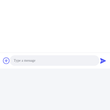
Kasugai Shanghai Co., Ltd.
zhangying@kasugai-group.c
o.jp
86-21-6447-1967
Rm.8415, Bldg. A8, 808 Hon
gqiao Road, Xuhui 지구, 상
하이 200030, Chia
Photo
Video Call
중국 좋은 품질 스테인레스 강 관 플랜지 공급업체. 저작권 © 2026 Kasugai
Shanghai Co., Ltd. . 판권 소유.
Audio Call