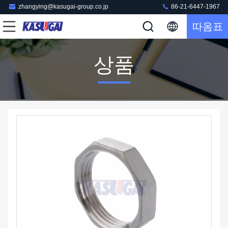
zhangying@kasugai-group.co.jp
86-21-6447-1967
따옴표
상품