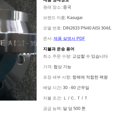
원래 장소:
중국
브랜드 이름:
Kasugai
모델 번호:
DIN2633 PN40 AISI 304/L
문서:
제품 설명서 PDF
지불과 운송 용어
최소 주문 수량:
교섭할 수 있습니다
가격:
협상 가능
포장 세부 사항:
항해에 적합한 팩왕
배달 시간:
30 - 60 근무일
지불 조건:
Ｌ / Ｃ, Ｔ / Ｔ
공급 능력:
달 당 500 톤