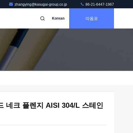
zhangying@kasugai-group.co.jp
86-21-6447-1967
따옴표
Korean
웰드 네크 플렌지 AISI 304/L 스테인