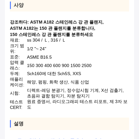
사양
강조하다:
ASTM A182 스테인레스 강 관 플랜지
,
ASTM A182는 150 관 플랜지를 분류합니다
,
150 스테인레스 강 관 플랜지를 분류하세요
재료:
ss 304 / Ｌ, 316 / Ｌ
크기 범
1/2 "~ 24"
위:
표준:
ASME B16.5
압력 클
150 300 400 600 900 1500 2500
래스:
두께:
Sch160에 대한 Sch5S, XXS
애플리
해양, 펌핑, 화학 생산, 식품 산업
케이션:
디렉트-레딩 분광기, 정수압시험 기계, X선 검출기,
시험:
초음파 결함 탐지기, 자분 탐지기
원료 증명서, 라디오그래피 테스트 리포트, 제 3자 보
테스트
도
CERT:
설명