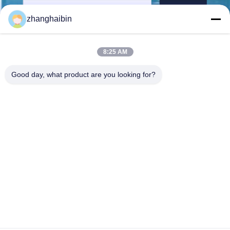
보내다
zhanghaibin
8:25 AM
Good day, what product are you looking for?
Kasugai Shanghai Co., Ltd.
zhangying@kasugai-group.c
o.jp
86-21-6447-1967
Rm.8415, Bldg. A8, 808 Hon
gqiao Road, Xuhui 지구, 상
하이 200030, Chia
중국 좋은 품질 스테인레스 강 관 플랜지 공급업체. 저작권 © 2026 Kasugai