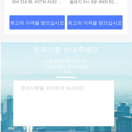
304 316 BL ASTM A182
플랜지 3시 4분 ANSI B16.5
리
ASME ANSI B16.5를 가리
클래스 150을 밟고 미끄러
목
세요
져 넘어지세요
시오
최고의 가격을 얻으십시오
최고의 가격을 얻으십시오
최
문의사항 보내주세요
요청사항을 보내주시면 
최대한 빨리 답변하겠습
니다.