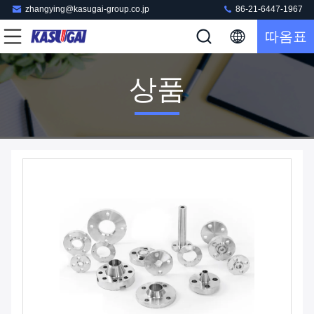
zhangying@kasugai-group.co.jp
86-21-6447-1967
따옴표
상품